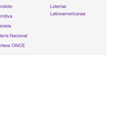
noloto
Loterías
Latinoamericanas
imitiva
iniela
tería Nacional
rteos ONCE