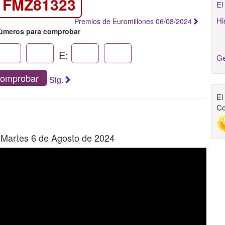
FMZ81323
El
Hi
Premios de Euromillones 06/08/2024
números para comprobar
E:
Ge
omprobar
Sig.
El
Co
l Martes 6 de Agosto de 2024