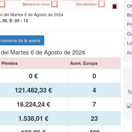
Ot
Bo
s del Martes 6 de Agosto de 2024
, 50, E: 02 - 12
Pr
Qu
 números de la suerte
Lo
 del Martes 6 de Agosto de 2024
So
Premios
Acert. Europa
0 €
0
121.482,33 €
4
Tu
16.224,24 €
7
1.538,01 €
23