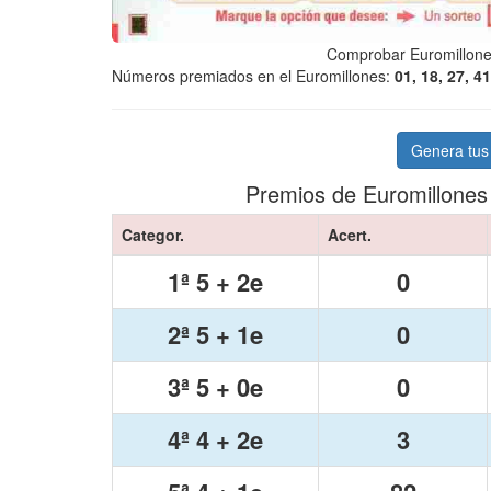
Comprobar Euromillone
Números premiados en el Euromillones:
01, 18, 27, 41
Genera tus
Premios de Euromillones
Categor.
Acert.
1ª 5 + 2e
0
2ª 5 + 1e
0
3ª 5 + 0e
0
4ª 4 + 2e
3