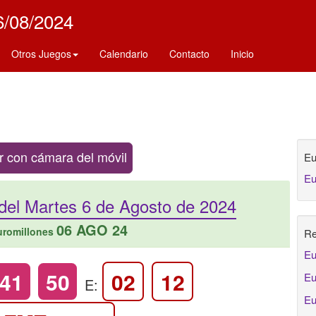
6/08/2024
Otros Juegos
Calendario
Contacto
Inicio
con cámara del móvil
Eu
Eu
del Martes 6 de Agosto de 2024
06 AGO 24
uromillones
Re
Eu
41
50
02
12
Eu
E:
Eu