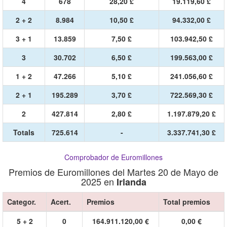
4
678
28,20 £
19.119,60 £
2 + 2
8.984
10,50 £
94.332,00 £
3 + 1
13.859
7,50 £
103.942,50 £
3
30.702
6,50 £
199.563,00 £
1 + 2
47.266
5,10 £
241.056,60 £
2 + 1
195.289
3,70 £
722.569,30 £
2
427.814
2,80 £
1.197.879,20 £
Totals
725.614
-
3.337.741,30 £
Comprobador de Euromillones
Premios de Euromillones del Martes 20 de Mayo de
2025 en
Irlanda
Categor.
Acert.
Premios
Total premios
5 + 2
0
164.911.120,00 €
0,00 €