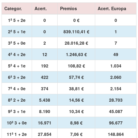
Categor.
Acert.
Premios
Acert. Europa
1ª 5 + 2e
0
0 €
0
2ª 5 + 1e
0
839.110,41 €
1
3ª 5 + 0e
2
28.016,28 €
7
4ª 4 + 2e
12
1.246,63 €
49
5ª 4 + 1e
192
108,82 €
1.034
6ª 3 + 2e
422
57,74 €
2.060
7ª 4 + 0e
374
38,81 €
2.154
8ª 2 + 2e
5.438
14,56 €
28.703
9ª 3 + 1e
8.190
10,34 €
45.087
10ª 3 + 0e
16.971
8,98 €
96.677
11ª 1 + 2e
27.854
7,06 €
148.864