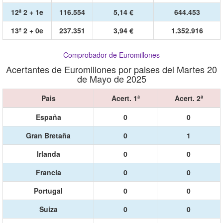
12ª 2 + 1e
116.554
5,14 €
644.453
13ª 2 + 0e
237.351
3,94 €
1.352.916
Comprobador de Euromillones
Acertantes de Euromillones por paises del Martes 20
de Mayo de 2025
Pais
Acert. 1ª
Acert. 2ª
España
0
0
Gran Bretaña
0
1
Irlanda
0
0
Francia
0
0
Portugal
0
0
Suiza
0
0