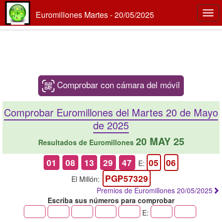
Euromillones Martes - 20/05/2025
Togg
navi
Comprobar con cámara del móvil
Comprobar Euromillones del Martes 20 de Mayo
de 2025
20 MAY 25
Resultados de Euromillones
01
08
13
29
47
05
06
E:
PGP57329
El Millón:
Premios de Euromillones 20/05/2025
Escriba sus números para comprobar
E: