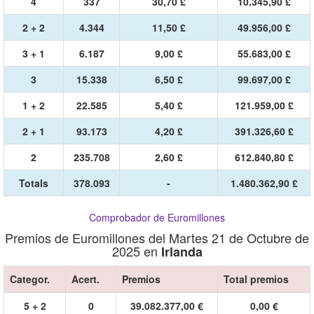
4
337
30,70 £
10.345,90 £
2 + 2
4.344
11,50 £
49.956,00 £
3 + 1
6.187
9,00 £
55.683,00 £
3
15.338
6,50 £
99.697,00 £
1 + 2
22.585
5,40 £
121.959,00 £
2 + 1
93.173
4,20 £
391.326,60 £
2
235.708
2,60 £
612.840,80 £
Totals
378.093
-
1.480.362,90 £
Comprobador de Euromillones
Premios de Euromillones del Martes 21 de Octubre de
2025 en
Irlanda
Categor.
Acert.
Premios
Total premios
5 + 2
0
39.082.377,00 €
0,00 €