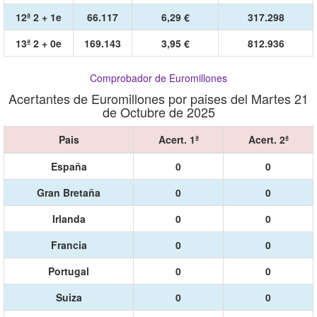
12ª 2 + 1e
66.117
6,29 €
317.298
13ª 2 + 0e
169.143
3,95 €
812.936
Comprobador de Euromillones
Acertantes de Euromillones por paises del Martes 21
de Octubre de 2025
Pais
Acert. 1ª
Acert. 2ª
España
0
0
Gran Bretaña
0
0
Irlanda
0
0
Francia
0
0
Portugal
0
0
Suiza
0
0