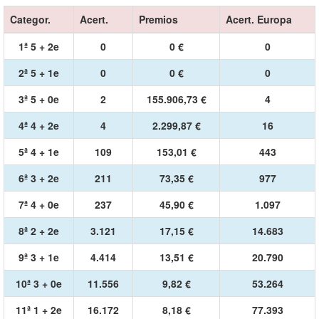
Categor.
Acert.
Premios
Acert. Europa
1ª 5 + 2e
0
0 €
0
2ª 5 + 1e
0
0 €
0
3ª 5 + 0e
2
155.906,73 €
4
4ª 4 + 2e
4
2.299,87 €
16
5ª 4 + 1e
109
153,01 €
443
6ª 3 + 2e
211
73,35 €
977
7ª 4 + 0e
237
45,90 €
1.097
8ª 2 + 2e
3.121
17,15 €
14.683
9ª 3 + 1e
4.414
13,51 €
20.790
10ª 3 + 0e
11.556
9,82 €
53.264
11ª 1 + 2e
16.172
8,18 €
77.393