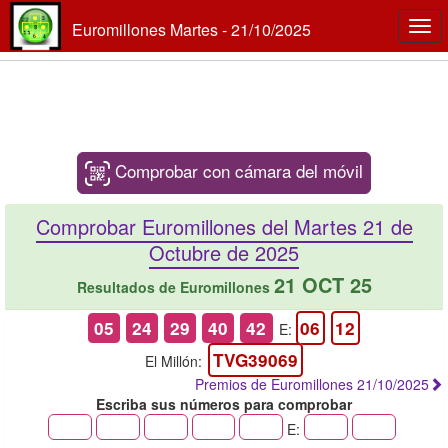
Euromillones Martes - 21/10/2025
Togg
navi
Comprobar con cámara del móvil
Comprobar Euromillones del Martes 21 de
Octubre de 2025
21 OCT 25
Resultados de Euromillones
05
24
29
40
42
06
12
E:
TVG39069
El Millón:
Premios de Euromillones 21/10/2025
Escriba sus números para comprobar
E: