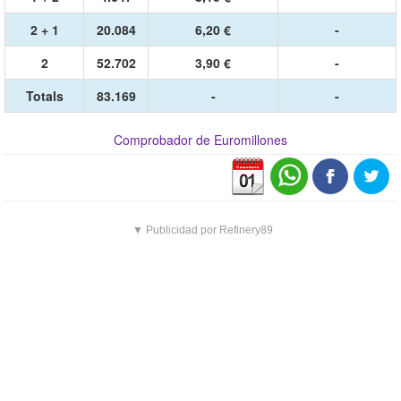
2 + 1
20.084
6,20 €
-
2
52.702
3,90 €
-
Totals
83.169
-
-
Comprobador de Euromillones
▼ Publicidad por Refinery89