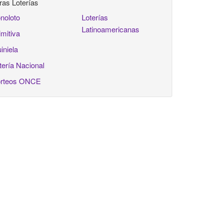
ras Loterías
noloto
Loterías
Latinoamericanas
imitiva
iniela
tería Nacional
rteos ONCE