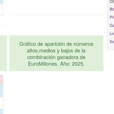
Ot
Bo
Pr
Qu
Lo
So
Gráfico de aparición de números
altos,medios y bajos de la
combinación ganadora de
EuroMillones. Año: 2025.