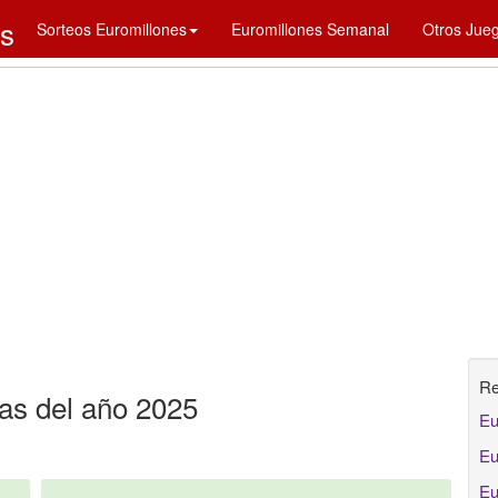
es
Sorteos Euromillones
Euromillones Semanal
Otros Jue
Re
cas del año 2025
Eu
Eu
Eu