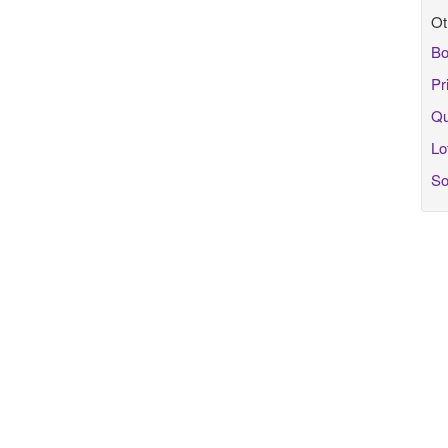
Ot
Bo
Pr
Qu
Lo
So