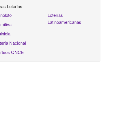
ras Loterías
noloto
Loterías
Latinoamericanas
imitiva
iniela
tería Nacional
rteos ONCE