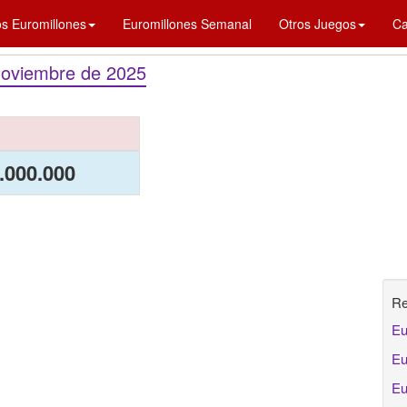
os Euromillones
Euromillones Semanal
Otros Juegos
Ca
Noviembre de 2025
.000.000
Re
Eu
Eu
Eu