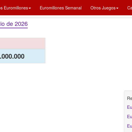
os Euromillones
Euromillones Semanal
Otros Juegos
Ca
lio de 2026
.000.000
Re
Eu
Eu
Eu