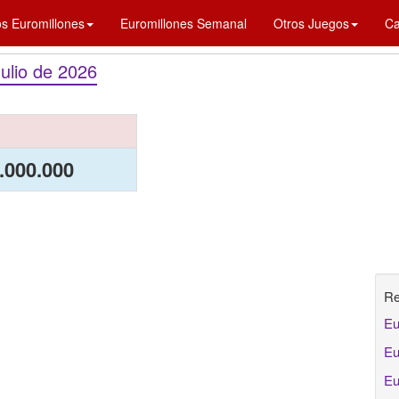
os Euromillones
Euromillones Semanal
Otros Juegos
Ca
ulio de 2026
.000.000
Re
Eu
Eu
Eu