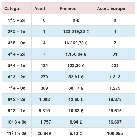
Categor.
Acert.
Premios
Acert. Europa
1ª 5 + 2e
0
0 €
0
2ª 5 + 1e
1
122.519,26 €
4
3ª 5 + 0e
4
16.362,73 €
7
4ª 4 + 2e
7
1.150,84 €
31
5ª 4 + 1e
124
123,30 €
533
6ª 3 + 2e
270
52,91 €
1.313
7ª 4 + 0e
309
38,17 €
1.279
8ª 2 + 2e
4.002
12,60 €
19.378
9ª 3 + 1e
5.319
10,63 €
25.616
10ª 3 + 0e
11.757
8,94 €
56.697
11ª 1 + 2e
20.849
6,13 €
100.095