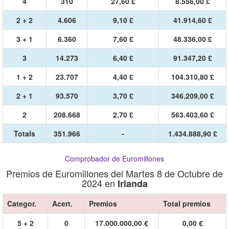
4
310
27,60 £
8.556,00 £
2 + 2
4.606
9,10 £
41.914,60 £
3 + 1
6.360
7,60 £
48.336,00 £
3
14.273
6,40 £
91.347,20 £
1 + 2
23.707
4,40 £
104.310,80 £
2 + 1
93.570
3,70 £
346.209,00 £
2
208.668
2,70 £
563.403,60 £
Totals
351.966
-
1.434.888,90 £
Comprobador de Euromillones
Premios de Euromillones del Martes 8 de Octubre de
2024 en
Irlanda
Categor.
Acert.
Premios
Total premios
5 + 2
0
17.000.000,00 €
0,00 €