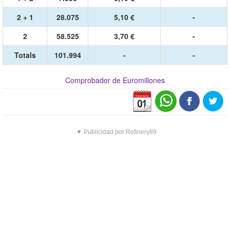
2 + 1
28.075
5,10 €
-
2
58.525
3,70 €
-
Totals
101.994
-
-
Comprobador de Euromillones
▼ Publicidad por Refinery89