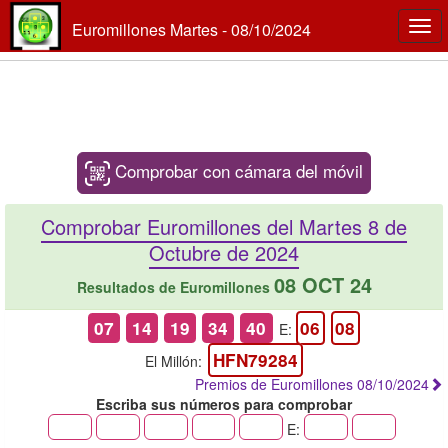
Euromillones Martes - 08/10/2024
Togg
navi
Comprobar con cámara del móvil
Comprobar Euromillones del Martes 8 de
Octubre de 2024
08 OCT 24
Resultados de Euromillones
07
14
19
34
40
06
08
E:
HFN79284
El Millón:
Premios de Euromillones 08/10/2024
Escriba sus números para comprobar
E: