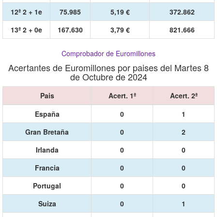
12ª 2 + 1e
75.985
5,19 €
372.862
13ª 2 + 0e
167.630
3,79 €
821.666
Comprobador de Euromillones
Acertantes de Euromillones por paises del Martes 8
de Octubre de 2024
Pais
Acert. 1ª
Acert. 2ª
España
0
1
Gran Bretaña
0
2
Irlanda
0
0
Francia
0
0
Portugal
0
0
Suiza
0
1