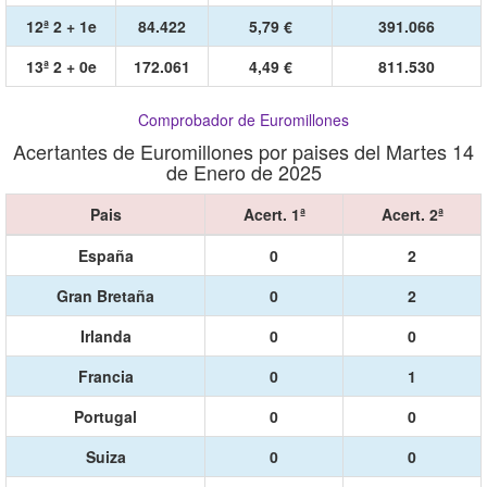
12ª 2 + 1e
84.422
5,79 €
391.066
13ª 2 + 0e
172.061
4,49 €
811.530
Comprobador de Euromillones
Acertantes de Euromillones por paises del Martes 14
de Enero de 2025
Pais
Acert. 1ª
Acert. 2ª
España
0
2
Gran Bretaña
0
2
Irlanda
0
0
Francia
0
1
Portugal
0
0
Suiza
0
0