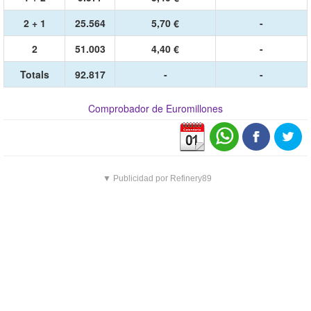
2 + 1
25.564
5,70 €
-
2
51.003
4,40 €
-
Totals
92.817
-
-
Comprobador de Euromillones
▼ Publicidad por Refinery89