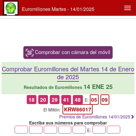
Euromillones Martes - 14/01/2025
Togg
navi
Comprobar con cámara del móvil
Comprobar Euromillones del Martes 14 de Enero
de 2025
14 ENE 25
Resultados de Euromillones
18
20
29
41
48
05
09
E:
KRW86017
El Millón:
Premios de Euromillones 14/01/2025
Escriba sus números para comprobar
E: