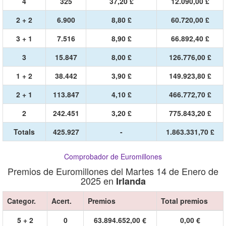
4
325
37,20 £
12.090,00 £
2 + 2
6.900
8,80 £
60.720,00 £
3 + 1
7.516
8,90 £
66.892,40 £
3
15.847
8,00 £
126.776,00 £
1 + 2
38.442
3,90 £
149.923,80 £
2 + 1
113.847
4,10 £
466.772,70 £
2
242.451
3,20 £
775.843,20 £
Totals
425.927
-
1.863.331,70 £
Comprobador de Euromillones
Premios de Euromillones del Martes 14 de Enero de
2025 en
Irlanda
Categor.
Acert.
Premios
Total premios
5 + 2
0
63.894.652,00 €
0,00 €