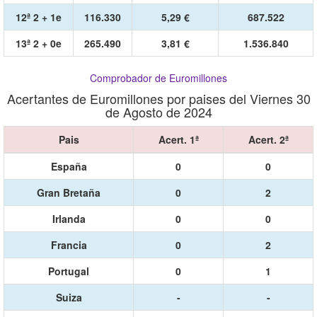
12ª 2 + 1e
116.330
5,29 €
687.522
13ª 2 + 0e
265.490
3,81 €
1.536.840
Comprobador de Euromillones
Acertantes de Euromillones por paises del Viernes 30
de Agosto de 2024
Pais
Acert. 1ª
Acert. 2ª
España
0
0
Gran Bretaña
0
2
Irlanda
0
0
Francia
0
2
Portugal
0
1
Suiza
-
-