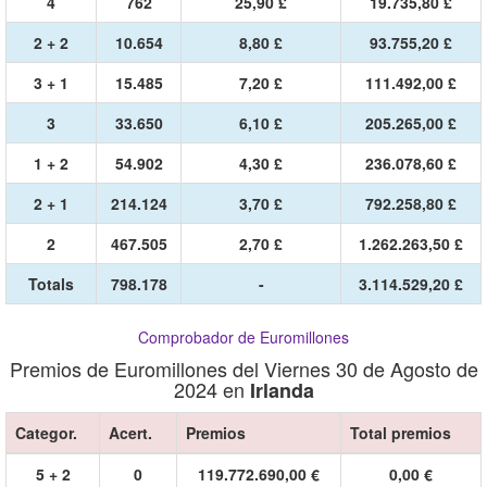
4
762
25,90 £
19.735,80 £
2 + 2
10.654
8,80 £
93.755,20 £
3 + 1
15.485
7,20 £
111.492,00 £
3
33.650
6,10 £
205.265,00 £
1 + 2
54.902
4,30 £
236.078,60 £
2 + 1
214.124
3,70 £
792.258,80 £
2
467.505
2,70 £
1.262.263,50 £
Totals
798.178
-
3.114.529,20 £
Comprobador de Euromillones
Premios de Euromillones del Viernes 30 de Agosto de
2024 en
Irlanda
Categor.
Acert.
Premios
Total premios
5 + 2
0
119.772.690,00 €
0,00 €