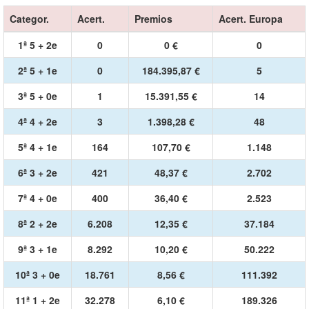
Categor.
Acert.
Premios
Acert. Europa
1ª 5 + 2e
0
0 €
0
2ª 5 + 1e
0
184.395,87 €
5
3ª 5 + 0e
1
15.391,55 €
14
4ª 4 + 2e
3
1.398,28 €
48
5ª 4 + 1e
164
107,70 €
1.148
6ª 3 + 2e
421
48,37 €
2.702
7ª 4 + 0e
400
36,40 €
2.523
8ª 2 + 2e
6.208
12,35 €
37.184
9ª 3 + 1e
8.292
10,20 €
50.222
10ª 3 + 0e
18.761
8,56 €
111.392
11ª 1 + 2e
32.278
6,10 €
189.326