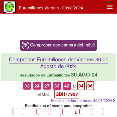
Euromillones Viernes - 30/08/2024
Togg
navi
Comprobar con cámara del móvil
Comprobar Euromillones del Viernes 30 de
Agosto de 2024
30 AGO 24
Resultados de Euromillones
03
24
27
33
42
04
06
E:
GBH77927
El Millón:
Premios de Euromillones 30/08/2024
Escriba sus números para comprobar
E: