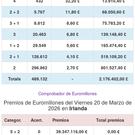
4
432
32,20 £
13.910,40 £
2 + 2
5.767
11,80 £
68.050,60 £
3 + 1
8.812
8,60 £
75.783,20 £
3
20.463
6,80 £
139.148,40 £
1 + 2
29.549
5,60 £
165.474,40 £
2 + 1
126.612
4,10 £
519.109,20 £
2
296.862
2,70 £
801.527,40 £
Totals
489.132
-
2.176.402,00 £
Comprobador de Euromillones
Premios de Euromillones del Viernes 20 de Marzo de
2026 en
Irlanda
Categor.
Acert.
Premios
Total premios
5 + 2
0
39.347.116,00 €
0,00 €