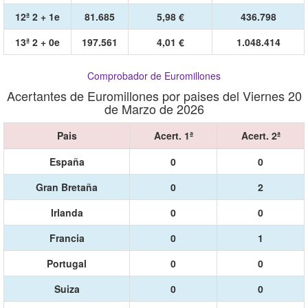
12ª 2 + 1e
81.685
5,98 €
436.798
13ª 2 + 0e
197.561
4,01 €
1.048.414
Comprobador de Euromillones
Acertantes de Euromillones por paises del Viernes 20
de Marzo de 2026
Pais
Acert. 1ª
Acert. 2ª
España
0
0
Gran Bretaña
0
2
Irlanda
0
0
Francia
0
1
Portugal
0
0
Suiza
0
0