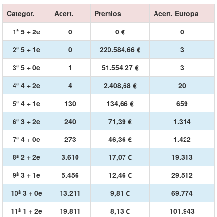
Categor.
Acert.
Premios
Acert. Europa
1ª 5 + 2e
0
0 €
0
2ª 5 + 1e
0
220.584,66 €
3
3ª 5 + 0e
1
51.554,27 €
3
4ª 4 + 2e
4
2.408,68 €
20
5ª 4 + 1e
130
134,66 €
659
6ª 3 + 2e
240
71,39 €
1.314
7ª 4 + 0e
273
46,36 €
1.422
8ª 2 + 2e
3.610
17,07 €
19.313
9ª 3 + 1e
5.456
12,46 €
29.512
10ª 3 + 0e
13.211
9,81 €
69.774
11ª 1 + 2e
19.811
8,13 €
101.943