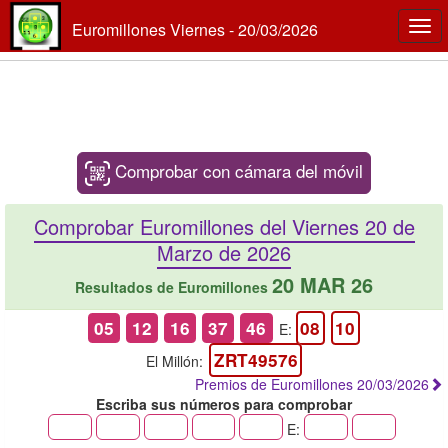
Euromillones Viernes - 20/03/2026
Togg
navi
Comprobar con cámara del móvil
Comprobar Euromillones del Viernes 20 de
Marzo de 2026
20 MAR 26
Resultados de Euromillones
05
12
16
37
46
08
10
E:
ZRT49576
El Millón:
Premios de Euromillones 20/03/2026
Escriba sus números para comprobar
E: